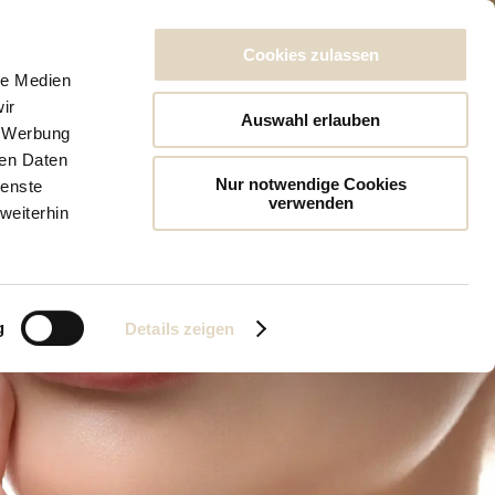
Kassenpatienten: 07121 49 13 74
Ästhetik / Privat: 07121 62 46 65 2
Cookies zulassen
le Medien
ETISCHE DERMATOLOGIE
ÜBER UNS
KONTAKT
ir
Auswahl erlauben
, Werbung
ren Daten
Nur notwendige Cookies
ienste
verwenden
weiterhin
g
Details zeigen