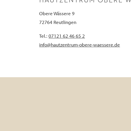
Obere Wässere 9
72764 Reutlingen
Tel.:
07121 62 46 65 2
info@hautzentrum-obere-
waessere.de