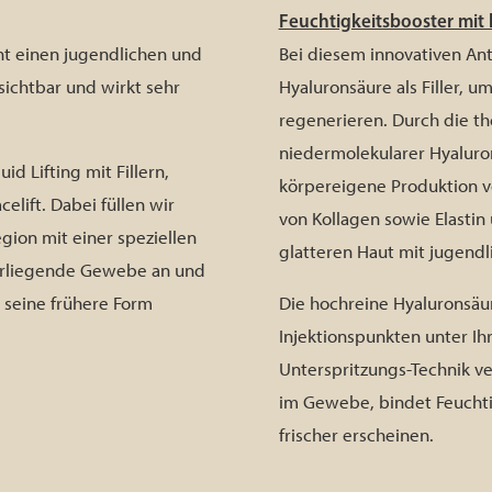
Feuchtigkeitsbooster mit
ht einen jugendlichen und
Bei diesem innovativen An
 sichtbar und wirkt sehr
Hyaluronsäure als Filler, u
regenerieren. Durch die t
niedermolekularer Hyaluron
id Lifting mit Fillern,
körpereigene Produktion v
elift. Dabei füllen wir
von Kollagen sowie Elastin u
egion mit einer speziellen
glatteren Haut mit jugendl
terliegende Gewebe an und
t seine frühere Form
Die hochreine Hyaluronsäure
Injektionspunkten unter Ih
Unterspritzungs-Technik ve
im Gewebe, bindet Feuchtig
frischer erscheinen.