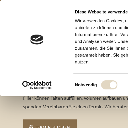
Diese Webseite verwende
Wir verwenden Cookies, um
anbieten zu können und di
Informationen zu Ihrer Ve
und Analysen weiter. Unse
zusammen, die Sie ihnen b
gesammelt haben. Sie gebe
nutzen.
FILLER STUTTGAR
Einwilligungsauswahl
Notwendig
Filler können Falten auffüllen, Volumen aufbauen u
spenden. Vereinbaren Sie einen Termin. Wir beraten
TERMIN BUCHEN