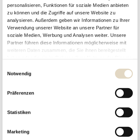
personalisieren, Funktionen für soziale Medien anbieten
zu können und die Zugriffe auf unsere Website zu
URL der Seite oder Seiten, auf denen Ihre gefundene Barriere
analysieren. Außerdem geben wir Informationen zu Ihrer
vorkommt
Verwendung unserer Website an unsere Partner für
soziale Medien, Werbung und Analysen weiter. Unsere
Beschreibung der Barriere
*
Partner führen diese Informationen möglicherweise mit
weiteren Daten zusammen, die Sie ihnen bereitgestellt
haben oder die sie im Rahmen Ihrer Nutzung der Dienste
gesammelt haben. Sie geben Einwilligung zu unseren
Einwilligungsauswahl
Cookies, wenn Sie unsere Webseite weiterhin nutzen.
Notwendig
Bitte beschreiben Sie die gefundenen Barriere
d
Präferenzen
DSGVO-Einverständnis
*
e
Ich willige darin ein, dass das MVZ Hautzentrum
r
g
Obere Wässere, die von mir überreichten
Statistiken
e
Informationen und Kontaktdaten dazu verwendet,
f
um mit mir anlässlich meiner Kontaktaufnahme in
u
Marketing
n
Verbindung zu treten, hierüber zu kommunizieren