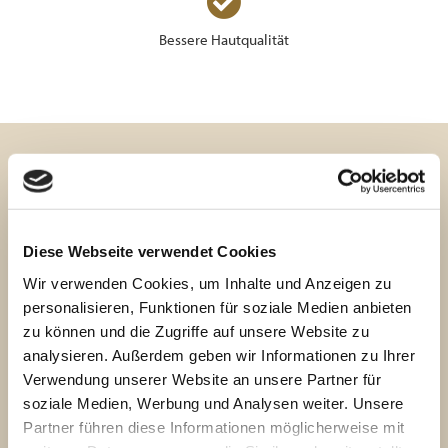

Bessere Hautqualität
WEITERE FRAGEN ZUM PLASMA-
LIFTING
Diese Webseite verwendet Cookies
Für wen ist es geeignet?
Wir verwenden Cookies, um Inhalte und Anzeigen zu
personalisieren, Funktionen für soziale Medien anbieten
zu können und die Zugriffe auf unsere Website zu
Was ist dabei der Unterschied und
analysieren. Außerdem geben wir Informationen zu Ihrer
Vorteil zu anderen Anti-Aging
Verfahren?
Verwendung unserer Website an unsere Partner für
soziale Medien, Werbung und Analysen weiter. Unsere
Partner führen diese Informationen möglicherweise mit