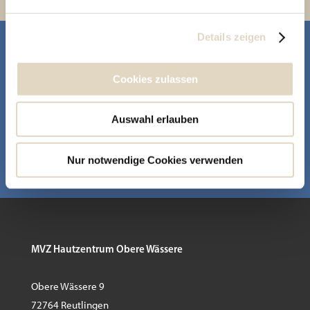
Details zeigen
JETZT TERMIN VEREINBAREN!
Cookies zulassen
Damit Sie noch schneller und unkomplizierter den ersten
Schritt gehen können, haben Sie nun die Möglichkeit
Ihren Termin direkt online zu vereinbaren.
Auswahl erlauben
Nur notwendige Cookies verwenden
TERMIN BUCHEN
MVZ Hautzentrum Obere Wässere
Obere Wässere 9
72764 Reutlingen