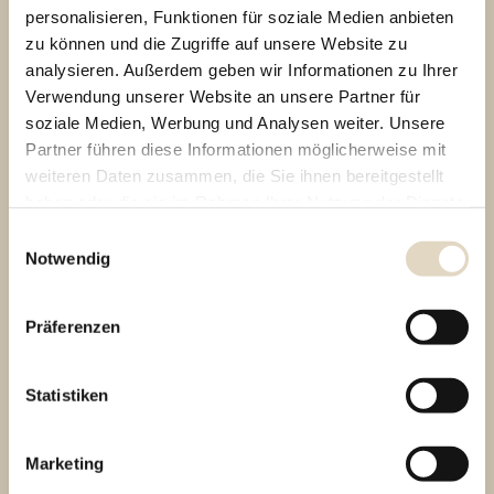
personalisieren, Funktionen für soziale Medien anbieten
PATIENTENSTIMMEN
zu können und die Zugriffe auf unsere Website zu
analysieren. Außerdem geben wir Informationen zu Ihrer
Verwendung unserer Website an unsere Partner für
soziale Medien, Werbung und Analysen weiter. Unsere
Ich war mit einem Rollstuhl in der
Partner führen diese Informationen möglicherweise mit
Praxis. Parkhaus ist direkt gegenüber,
weiteren Daten zusammen, die Sie ihnen bereitgestellt
haben oder die sie im Rahmen Ihrer Nutzung der Dienste
Aufzug ist vorhanden und überall gibt
gesammelt haben. Sie geben Einwilligung zu unseren
Einwilligungsauswahl
es breite Türen und Türöffner! Arzt und
Cookies, wenn Sie unsere Webseite weiterhin nutzen.
Notwendig
Personal sind wirklich sehr freundlich!
Kann die Praxis sehr empfehlen.
Präferenzen
Statistiken
MVZ Hautzentrum Obere Wässere auf Google bewerten
Marketing